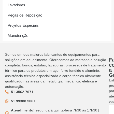
Lavadoras
Peças de Reposição
Projetos Especiais
Manutenção
Somos um dos maiores fabricantes de equipamentos para
Fa
soluções em aquecimento. Oferecemos ao mercado a solução
c
completa: fornos, estufas, lavadoras, processos de tratamento
a
térmico para os produtos em aço, ferro fundido e alumínio;
G
assistência técnica especializada e corpo técnico altamente
Es
qualificado nas áreas da metalurgia, mecânica, elétrica e
pr
automação.
pa
51 3562.7071
at
51 99388.5067
vo
Atendimento:
segunda à quinta-feira 7h30 às 17h30 |