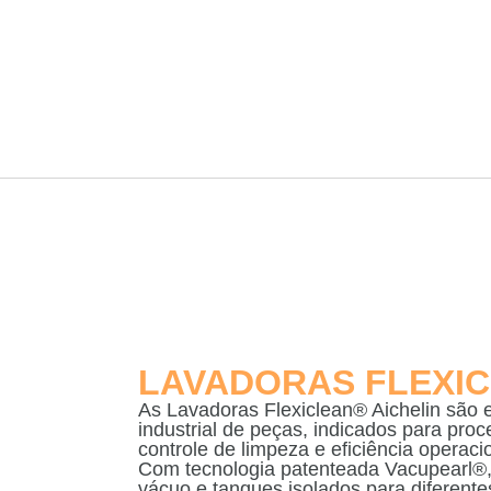
LAVADORAS FLEXIC
As Lavadoras Flexiclean® Aichelin são
industrial de peças, indicados para pro
controle de limpeza e eficiência operaci
Com tecnologia patenteada Vacupearl®
vácuo e tanques isolados para diferente