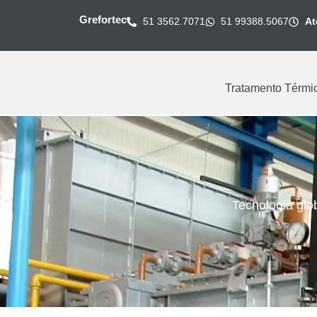
Grefortec
51 3562.7071
51 99388.5067
At
Tratamento Térmi
Soluções Aichelin
Tecnologia glo