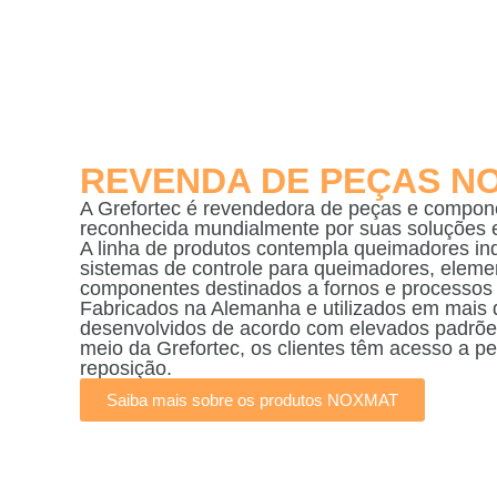
REVENDA DE PEÇAS N
A Grefortec é revendedora de peças e compo
reconhecida mundialmente por suas soluções e
A linha de produtos contempla queimadores indu
sistemas de controle para queimadores, elemen
componentes destinados a fornos e processos 
Fabricados na Alemanha e utilizados em mais
desenvolvidos de acordo com elevados padrõe
meio da Grefortec, os clientes têm acesso a p
reposição.
Saiba mais sobre os produtos NOXMAT