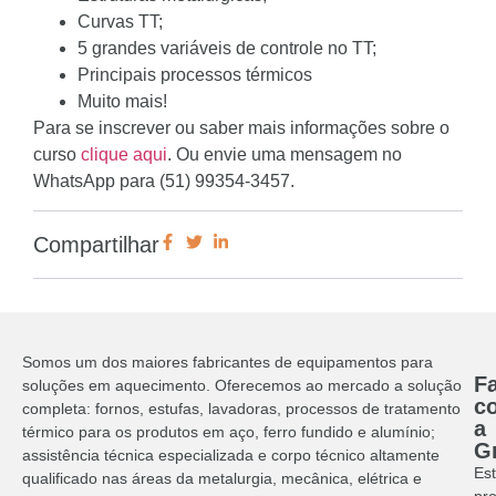
Curvas TT;
5 grandes variáveis de controle no TT;
Principais processos térmicos
Muito mais!
Para se inscrever ou saber mais informações sobre o
curso
clique aqui
. Ou envie uma mensagem no
WhatsApp para (51) 99354-3457.
Compartilhar
Somos um dos maiores fabricantes de equipamentos para
Fa
soluções em aquecimento. Oferecemos ao mercado a solução
c
completa: fornos, estufas, lavadoras, processos de tratamento
a
térmico para os produtos em aço, ferro fundido e alumínio;
G
assistência técnica especializada e corpo técnico altamente
Es
qualificado nas áreas da metalurgia, mecânica, elétrica e