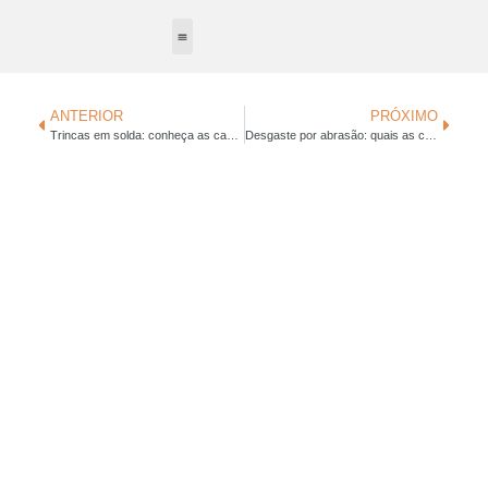
Tratamento Térmico
Equipamentos Industriais
Soluções Aichelin
Blog & Notícias
ANTERIOR
PRÓXIMO
Trincas em solda: conheça as causas e formas de prevenir
Desgaste por abrasão: quais as causas e como prevenir?