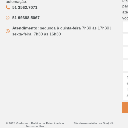
pr
automação.
pa
51 3562.7071
at
51 99388.5067
vo
Atendimento:
segunda à quinta-feira 7h30 às 17h30 |
sexta-feira: 7h30 às 16h30
© 2024 Grefortec ∙ Política de Privacidade e
Site desenvolvido por Sculpt®
Termo de Uso