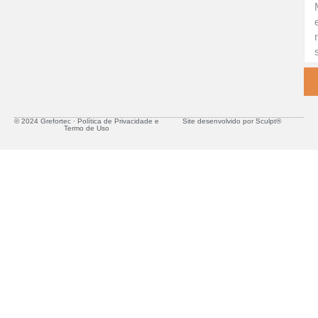
© 2024 Grefortec ∙ Política de Privacidade e
Site desenvolvido por Sculpt®
Termo de Uso