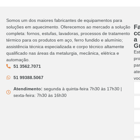
Somos um dos maiores fabricantes de equipamentos para
Fa
soluções em aquecimento. Oferecemos ao mercado a solução
c
completa: fornos, estufas, lavadoras, processos de tratamento
a
térmico para os produtos em aço, ferro fundido e alumínio;
G
assistência técnica especializada e corpo técnico altamente
Es
qualificado nas áreas da metalurgia, mecânica, elétrica e
pr
automação.
pa
51 3562.7071
at
51 99388.5067
vo
Atendimento:
segunda à quinta-feira 7h30 às 17h30 |
sexta-feira: 7h30 às 16h30